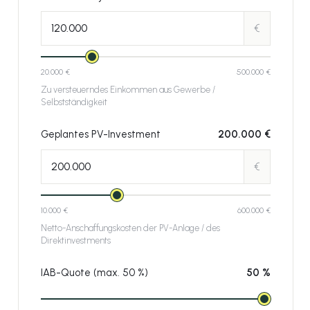
€
20.000 €
500.000 €
Zu versteuerndes Einkommen aus Gewerbe /
Selbstständigkeit
Geplantes PV-Investment
200.000 €
€
10.000 €
600.000 €
Netto-Anschaffungskosten der PV-Anlage / des
Direktinvestments
IAB-Quote (max. 50 %)
50 %