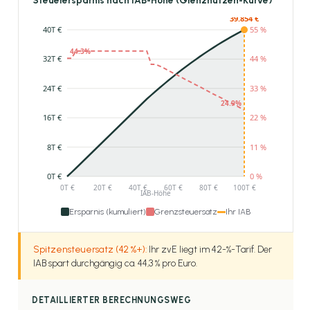
Steuerersparnis nach IAB-Höhe (Grenznutzen-Kurve)
Ersparnis (kumuliert)
Grenzsteuersatz
Ihr IAB
Spitzensteuersatz (42 %+):
Ihr zvE liegt im 42-%-Tarif. Der
IAB spart durchgängig ca. 44,3 % pro Euro.
DETAILLIERTER BERECHNUNGSWEG