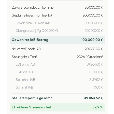
Zu versteuerndes Einkommen
120.000,00 €
Geplante Investition (netto)
200.000,00 €
Davon max. 50 % als IAB
100.000,00 €
Obergrenze § 7g (200.000 €)
200.000,00 €
Gewählter IAB-Betrag
100.000,00 €
Neues zvE nach IAB
20.000,00 €
Steuerjahr / Tarif
2026 / Grundtarif
ESt ohne IAB
39.264,00 €
ESt mit IAB
1.570,00 €
Soli ohne IAB
2.159,52 €
Soli mit IAB
0,00 €
Steuerersparnis gesamt
39.853,52 €
Effektiver Steuervorteil
39,9 %