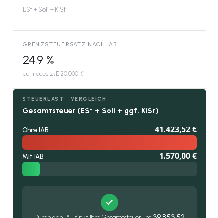
ESt + Soli + KiSt
GRENZSTEUERSATZ NACH IAB
24,9 %
auf neues zvE 20.000 €
STEUERLAST · VERGLEICH
Gesamtsteuer (ESt + Soli + ggf. KiSt)
41.423,52 €
Ohne IAB
1.570,00 €
Mit IAB
39.853,52
Durch den IAB sinkt Ihre Gesamtsteuer um