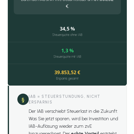
€
.
34,5 %
Steuerquote ohne IAB
1,3 %
Steuerquote mit IAB
39.853,52 €
Ersparnis gesamt
IAB = STEUERSTUNDUNG, NICHT
§
ERSPARNIS
Der IAB verschiebt Steuerlast in die Zukunft:
Was Sie jetzt sparen, wird bei Investition und
IAB-Auflösung wieder zum zvE
hinzugerechnet. Der
echte Vorteil
entsteht