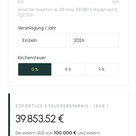
10 %
50 %
Anteil der Investition als IAB (max. 200.000 € absolut nach §
7g EStG)
Veranlagung / Jahr
Kirchensteuer
0 %
8 %
9 %
SOFORTIGE STEUERERSPARNIS · JAHR 1
39.853,52 €
Bei einem IAB von
100.000 €
und einem