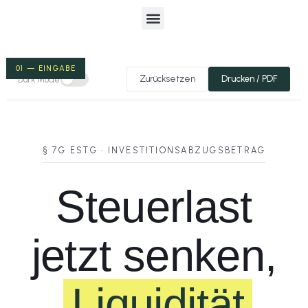
01 — EINGABE
Zurücksetzen
Drucken / PDF
Dark Mode
§ 7G ESTG · INVESTITIONSABZUGSBETRAG
Steuerlast
jetzt senken,
Liquidität