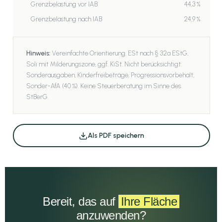
Grenzbelastung vor IAB
44,3 %
Grenzbelastung nach IAB
24,9 %
Hinweis:
Vereinfachte Orientierung. ESt nach § 32a EStG,
Soli mit Milderungszone, ggf. KiSt. Nicht berücksichtigt:
Sonderausgaben, Kinderfreibeträge, Progressionsvorbehalt,
Sonder-AfA (40 %). Keine Steuerberatung im Sinne des
StBerG.
Als PDF speichern
Bereit, das auf
Ihre Fläche
anzuwenden?